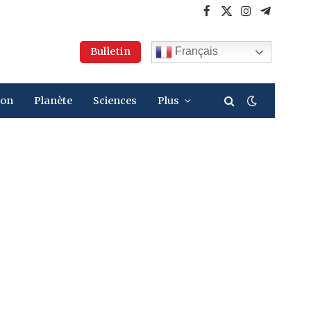
Facebook
X
Instagram
Telegra
(Twitter)
Bulletin
Français
ion
Planète
Sciences
Plus